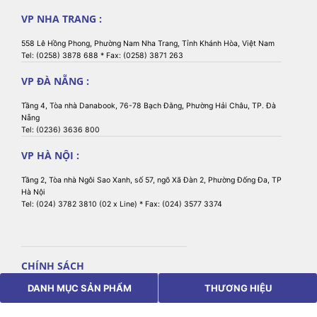
VP NHA TRANG :
558 Lê Hồng Phong, Phường Nam Nha Trang, Tỉnh Khánh Hòa, Việt Nam
Tel: (0258) 3878 688 * Fax: (0258) 3871 263
VP ĐÀ NẴNG :
Tầng 4, Tòa nhà Danabook, 76-78 Bạch Đằng, Phường Hải Châu, TP. Đà
Nẵng
Tel: (0236) 3636 800
VP HÀ NỘI :
Tầng 2, Tòa nhà Ngôi Sao Xanh, số 57, ngõ Xã Đàn 2, Phường Đống Đa, TP
Hà Nội
Tel: (024) 3782 3810 (02 x Line) * Fax: (024) 3577 3374
CHÍNH SÁCH
DANH MỤC SẢN PHẨM
THƯƠNG HIỆU
Chính sách bảo mật