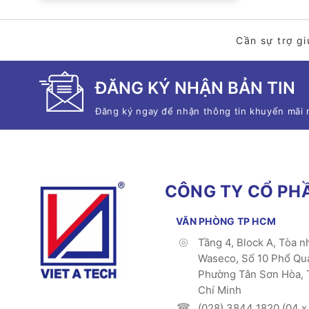
Cần sự trợ gi
ĐĂNG KÝ NHẬN BẢN TIN
Đăng ký ngay để nhận thông tin khuyến mãi 
CÔNG TY CỔ PHẦ
VĂN PHÒNG TP HCM
Tầng 4, Block A, Tòa n
Waseco, Số 10 Phổ Qu
Phường Tân Sơn Hòa, 
Chí Minh
(028) 3844 1820 (04 x 