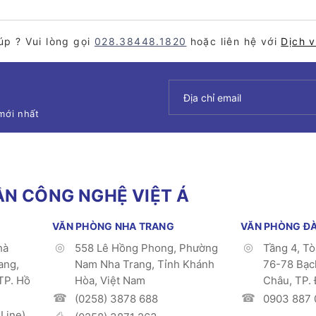
úp ? Vui lòng gọi
028.38448.1820
hoặc liên hệ với
Dịch 
mới nhất
N CÔNG NGHỆ VIỆT Á
VĂN PHÒNG NHA TRANG
VĂN PHÒNG Đ
hà
558 Lê Hồng Phong, Phường
Tầng 4, T
ang,
Nam Nha Trang, Tỉnh Khánh
76-78 Bạc
TP. Hồ
Hòa, Việt Nam
Châu, TP.
(0258) 3878 688
0903 887 
Line)