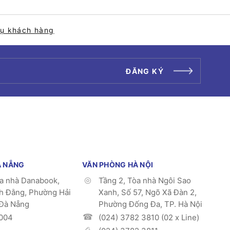
vụ khách hàng
ĐĂNG KÝ
À NẴNG
VĂN PHÒNG HÀ NỘI
òa nhà Danabook,
Tầng 2, Tòa nhà Ngôi Sao
h Đằng, Phường Hải
Xanh, Số 57, Ngõ Xã Đàn 2,
 Đà Nẵng
Phường Đống Đa, TP. Hà Nội
004
(024) 3782 3810 (02 x Line)