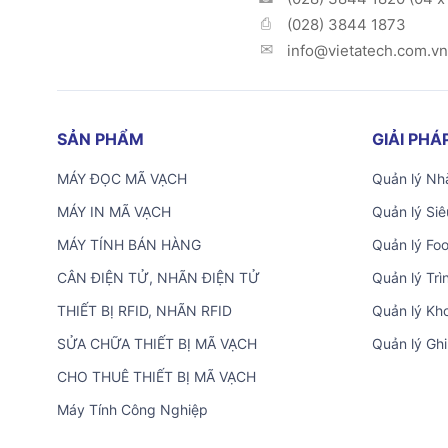
(028) 3844 1873
info@vietatech.com.vn
SẢN PHẨM
GIẢI PH
MÁY ĐỌC MÃ VẠCH
Quản lý Nhà
MÁY IN MÃ VẠCH
Quản lý Siê
MÁY TÍNH BÁN HÀNG
Quản lý Fo
CÂN ĐIỆN TỬ, NHÃN ĐIỆN TỬ
Quản lý Trì
THIẾT BỊ RFID, NHÃN RFID
Quản lý Kh
SỬA CHỮA THIẾT BỊ MÃ VẠCH
Quản lý Ghi
CHO THUÊ THIẾT BỊ MÃ VẠCH
Máy Tính Công Nghiệp