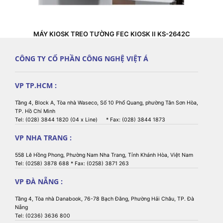
MÁY KIOSK TREO TƯỜNG FEC KIOSK II KS-2642C
CÔNG TY CỔ PHẦN CÔNG NGHỆ VIỆT Á
VP TP.HCM :
Tầng 4, Block A, Tòa nhà Waseco, Số 10 Phổ Quang, phường Tân Sơn Hòa,
TP. Hồ Chí Minh
Tel: (028) 3844 1820 (04 x Line) * Fax: (028) 3844 1873
VP NHA TRANG :
558 Lê Hồng Phong, Phường Nam Nha Trang, Tỉnh Khánh Hòa, Việt Nam
Tel: (0258) 3878 688 * Fax: (0258) 3871 263
VP ĐÀ NẴNG :
Tầng 4, Tòa nhà Danabook, 76-78 Bạch Đằng, Phường Hải Châu, TP. Đà
Nẵng
Tel: (0236) 3636 800