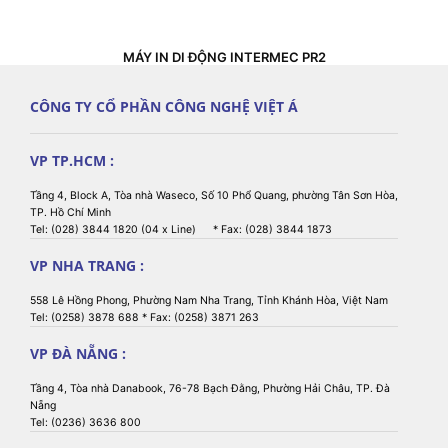
MÁY IN DI ĐỘNG INTERMEC PR2
CÔNG TY CỔ PHẦN CÔNG NGHỆ VIỆT Á
VP TP.HCM :
Tầng 4, Block A, Tòa nhà Waseco, Số 10 Phổ Quang, phường Tân Sơn Hòa,
TP. Hồ Chí Minh
Tel: (028) 3844 1820 (04 x Line) * Fax: (028) 3844 1873
VP NHA TRANG :
558 Lê Hồng Phong, Phường Nam Nha Trang, Tỉnh Khánh Hòa, Việt Nam
Tel: (0258) 3878 688 * Fax: (0258) 3871 263
VP ĐÀ NẴNG :
Tầng 4, Tòa nhà Danabook, 76-78 Bạch Đằng, Phường Hải Châu, TP. Đà
Nẵng
Tel: (0236) 3636 800