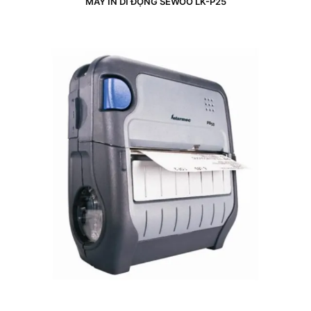
MÁY IN DI ĐỘNG SEWOO LK-P25