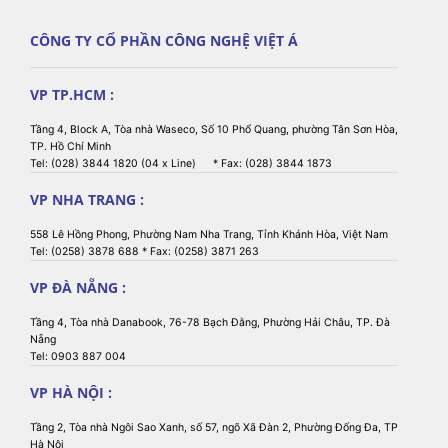
CÔNG TY CỔ PHẦN CÔNG NGHỆ VIỆT Á
VP TP.HCM :
Tầng 4, Block A, Tòa nhà Waseco, Số 10 Phổ Quang, phường Tân Sơn Hòa,
TP. Hồ Chí Minh
Tel: (028) 3844 1820 (04 x Line) * Fax: (028) 3844 1873
VP NHA TRANG :
558 Lê Hồng Phong, Phường Nam Nha Trang, Tỉnh Khánh Hòa, Việt Nam
Tel: (0258) 3878 688 * Fax: (0258) 3871 263
VP ĐÀ NẴNG :
Tầng 4, Tòa nhà Danabook, 76-78 Bạch Đằng, Phường Hải Châu, TP. Đà
Nẵng
Tel: 0903 887 004
VP HÀ NỘI :
Tầng 2, Tòa nhà Ngôi Sao Xanh, số 57, ngõ Xã Đàn 2, Phường Đống Đa, TP
Hà Nội