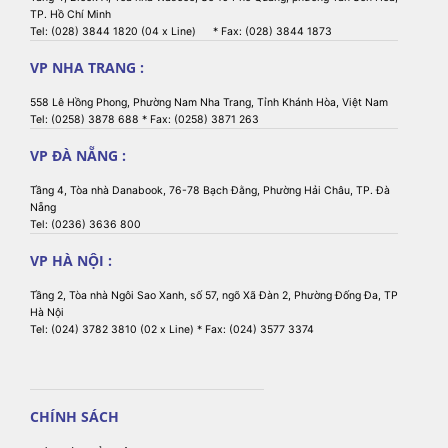
TP. Hồ Chí Minh
Tel: (028) 3844 1820 (04 x Line) * Fax: (028) 3844 1873
VP NHA TRANG :
558 Lê Hồng Phong, Phường Nam Nha Trang, Tỉnh Khánh Hòa, Việt Nam
Tel: (0258) 3878 688 * Fax: (0258) 3871 263
VP ĐÀ NẴNG :
Tầng 4, Tòa nhà Danabook, 76-78 Bạch Đằng, Phường Hải Châu, TP. Đà
Nẵng
Tel: (0236) 3636 800
VP HÀ NỘI :
Tầng 2, Tòa nhà Ngôi Sao Xanh, số 57, ngõ Xã Đàn 2, Phường Đống Đa, TP
Hà Nội
Tel: (024) 3782 3810 (02 x Line) * Fax: (024) 3577 3374
CHÍNH SÁCH