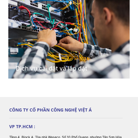
Dịch vụ cài đặt và lắp đặt
CÔNG TY CỔ PHẦN CÔNG NGHỆ VIỆT Á
VP TP.HCM :
Tầng 4, Block A, Tòa nhà Waseco, Số 10 Phổ Quang, phường Tân Sơn Hòa,