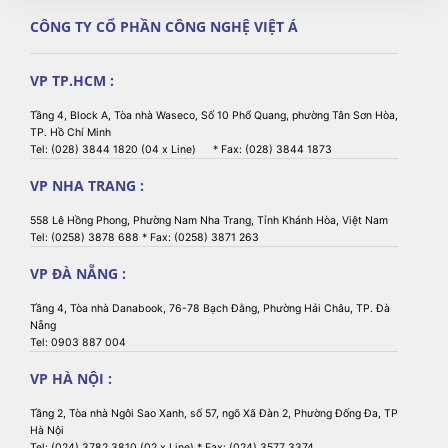
CÔNG TY CỔ PHẦN CÔNG NGHỆ VIỆT Á
VP TP.HCM :
Tầng 4, Block A, Tòa nhà Waseco, Số 10 Phổ Quang, phường Tân Sơn Hòa,
TP. Hồ Chí Minh
Tel: (028) 3844 1820 (04 x Line) * Fax: (028) 3844 1873
VP NHA TRANG :
558 Lê Hồng Phong, Phường Nam Nha Trang, Tỉnh Khánh Hòa, Việt Nam
Tel: (0258) 3878 688 * Fax: (0258) 3871 263
VP ĐÀ NẴNG :
Tầng 4, Tòa nhà Danabook, 76-78 Bạch Đằng, Phường Hải Châu, TP. Đà
Nẵng
Tel: 0903 887 004
VP HÀ NỘI :
Tầng 2, Tòa nhà Ngôi Sao Xanh, số 57, ngõ Xã Đàn 2, Phường Đống Đa, TP
Hà Nội
Tel: (024) 3782 3810 (02 x Line) * Fax: (024) 3577 3374