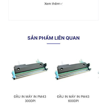
Xem thêm
Tham khảo thông số kỹ thuật chi tiết cho:
MÁY IN MÃ VẠCH INTERMEC PM43
SẢN PHẨM LIÊN QUAN
ĐẦU IN MÁY IN PM43
ĐẦU IN MÁY IN PM43
ĐẦU
300DPI
600DPI